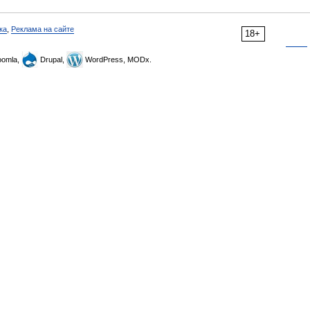
ка
,
Реклама на сайте
18+
omla,
Drupal,
WordPress, MODx.