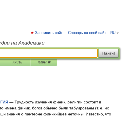
Запомнить сайт
Словарь на свой сайт
RU
едии на Академике
Найти!
Книги
Игры ⚽
ОГИЯ
— Трудность изучения финик. религии состоит в
что имена финик. богов обычно были табуированы (т. е. их
аши знания о пантеоне финикийцев неточны. Известно, что