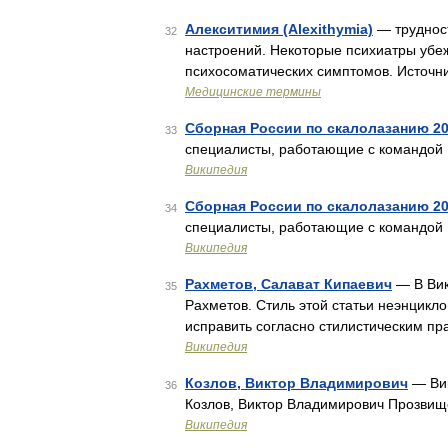
Алекситимия (Alexithymia)
— трудност
32
настроений. Некоторые психиатры убежд
психосоматических симптомов. Источн
Медицинские термины
Сборная России по скалолазанию 20
33
специалисты, работающие с командой 
Википедия
Сборная России по скалолазанию 20
34
специалисты, работающие с командой 
Википедия
Рахметов, Салават Кипаевич
— В Вик
35
Рахметов. Стиль этой статьи неэнцикл
исправить согласно стилистическим п
Википедия
Козлов, Виктор Владимирович
— Вик
36
Козлов, Виктор Владимирович Прозвище
Википедия