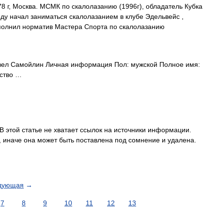
8 г, Москва. МСМК по скалолазанию (1996г), обладатель Кубка
оду начал заниматься скалолазанием в клубе Эдельвейс ,
ыполнил норматив Мастера Спорта по скалолазанию
ел Самойлин Личная информация Пол: мужской Полное имя:
ство …
 этой статье не хватает ссылок на источники информации.
иначе она может быть поставлена под сомнение и удалена.
дующая
→
7
8
9
10
11
12
13