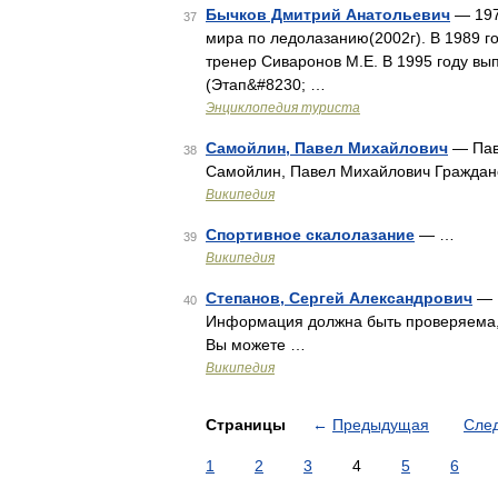
Бычков Дмитрий Анатольевич
— 197
37
мира по ледолазанию(2002г). В 1989 г
тренер Сиваронов М.Е. В 1995 году в
(Этап&#8230; …
Энциклопедия туриста
Самойлин, Павел Михайлович
— Пав
38
Самойлин, Павел Михайлович Граждан
Википедия
Спортивное скалолазание
— …
39
Википедия
Степанов, Сергей Александрович
— В
40
Информация должна быть проверяема, 
Вы можете …
Википедия
Страницы
←
Предыдущая
Сле
1
2
3
4
5
6